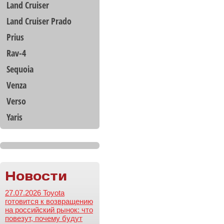
Land Cruiser
Land Cruiser Prado
Prius
Rav-4
Sequoia
Venza
Verso
Yaris
Новости
27.07.2026 Toyota
готовится к возвращению
на российский рынок: что
повезут, почему будут