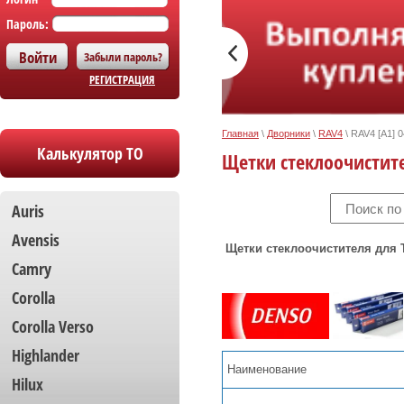
Пароль:
Забыли пароль?
РЕГИСТРАЦИЯ
Главная
\
Дворники
\
RAV4
\
RAV4 [A1] 0
Калькулятор ТО
Щетки стеклоочистит
Auris
Avensis
Щетки стеклоочистителя для To
Camry
Corolla
Сorolla Verso
Highlander
Наименование
Hilux