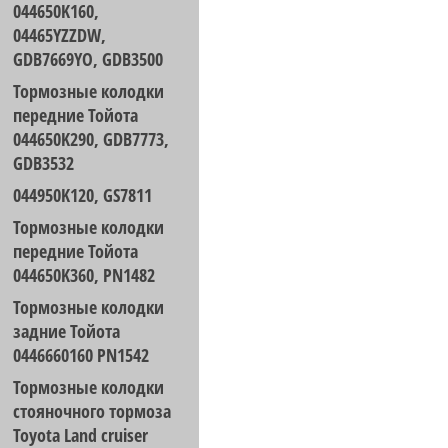
044650K160,
04465YZZDW,
GDB7669YO, GDB3500
Тормозные колодки
передние Тойота
044650K290, GDB7773,
GDB3532
044950K120, GS7811
Тормозные колодки
передние Тойота
044650K360, PN1482
Тормозные колодки
задние Тойота
0446660160 PN1542
Тормозные колодки
стояночного тормоза
Toyota Land cruiser