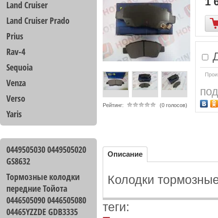
1 
Land Cruiser
Land Cruiser Prado
Prius
Rav-4
Д
Sequoia
Прои
Venza
под
Verso
Рейтинг:
(0 голосов)
Yaris
0449505030 0449505020
Описание
GS8632
Тормозные колодки
Колодки тормозные
передние Тойота
0446505090 0446505080
теги:
04465YZZDE GDB3335