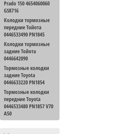
Prado 150 4654060060
GS8716
Колодки тормозные
передние Тойота
0446533490 PN1845
Колодки тормозные
задние Тойота
0446642090
Тормозные колодки
задние Toyota
0446633220 PN1854
Тормозные колодки
передние Toyota
0446533480 PN1857 V70
A50