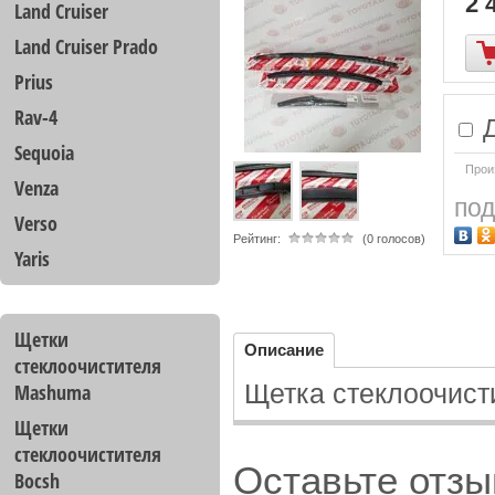
2 
Land Cruiser
Land Cruiser Prado
Prius
Rav-4
Д
Sequoia
Прои
Venza
под
Verso
Рейтинг:
(0 голосов)
Yaris
Щетки
Описание
стеклоочистителя
Щетка стеклоочисти
Mashuma
Щетки
стеклоочистителя
Оставьте отзы
Bocsh