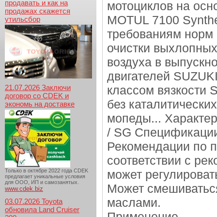
продавать и как на
мотоциклов на осн
продажах скажется
MOTUL 7100 Synthe
утильсбор
требованиям норм
очистки выхлопных
воздуха в выпускн
двигателей SUZUK
21.07.2026 Заключи
классом вязкости 
договор со CDEK и
без каталитических
экономь на доставке
мопеды... Характер
/ SG Спецификаци
Рекомендации по 
соответствии с ре
Только в октябре 2022 года CDEK
может регулировать
предлагает уникальные условия
для ООО, ИП и самозанятых.
Может смешиватьс
www.cdek.biz
маслами.
03.07.2026 Toyota
обновила Land Cruiser
Применение