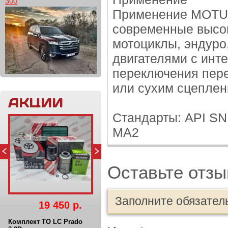
300
Применение MOTUL 
cовременные высо
мотоциклы, эндуро
двигателями с инт
переключения пере
или сухим сцепле
АКЦИИ
Стандарты: API SN 
MA2
Оставьте отзы
Заполните обязател
19 450 р.
Комплект ТО LC Prado