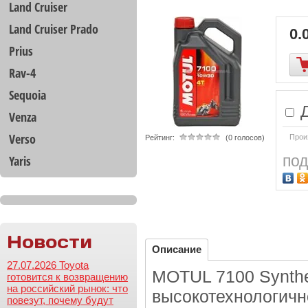
Land Cruiser
Land Cruiser Prado
0.
Prius
Rav-4
Sequoia
Д
Venza
Verso
Прои
Рейтинг:
(0 голосов)
под
Yaris
Новости
Описание
27.07.2026 Toyota
MOTUL 7100 Synthe
готовится к возвращению
на российский рынок: что
высокотехнологичн
повезут, почему будут