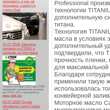
продавать и как на
Professional прои
продажах скажется
технологии TITAN
утильсбор
дополнительную си
титана.
Технология TITAN
масла в условиях 
21.07.2026 Заключи
дополнительный у
договор со CDEK и
подтвердили, что 
экономь на доставке
прочность пленки,
для максимальной 
Благодаря сотрудн
применили такую ж
Только в октябре 2022 года CDEK
использовалась то
предлагает уникальные условия
для ООО, ИП и самозанятых.
конвейерной залив
www.cdek.biz
Моторное масло Ca
03.07.2026 Toyota
обновила Land Cruiser
многоуровневую ми