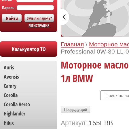
Пароль:
Забыли пароль?
РЕГИСТРАЦИЯ
Главная
\
Моторное мас
Калькулятор ТО
Professional 0W-30 LL-
Моторное масло C
Auris
1л BMW
Avensis
Camry
Corolla
Сorolla Verso
Предыдущий
Highlander
Hilux
Артикул:
155EBB