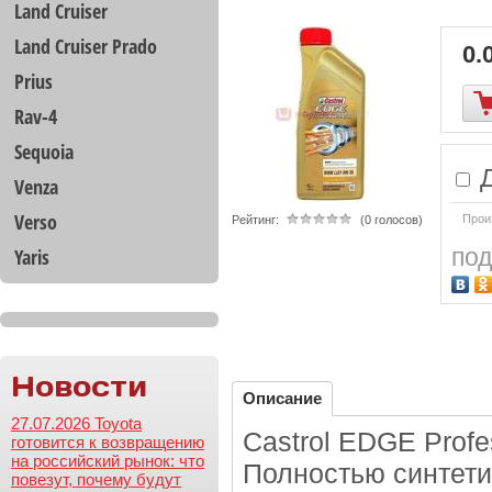
Land Cruiser
Land Cruiser Prado
0.
Prius
Rav-4
Sequoia
Д
Venza
Verso
Прои
Рейтинг:
(0 голосов)
под
Yaris
Новости
Описание
27.07.2026 Toyota
Castrol EDGE Prof
готовится к возвращению
на российский рынок: что
Полностью синтети
повезут, почему будут