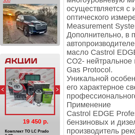
300
осуществляется с 
оптического измерен
Measurement Syst
Дополнительно, в 
автопроизводителе
масло Castrol EDG
АКЦИИ
CO2- нейтральное 
Gas Protocol.
Уникальной особен
его характерное св
профессиональног
Применение
Castrol EDGE Prof
бензиновых и дизе
19 450 р.
производитель рек
Комплект ТО LC Prado