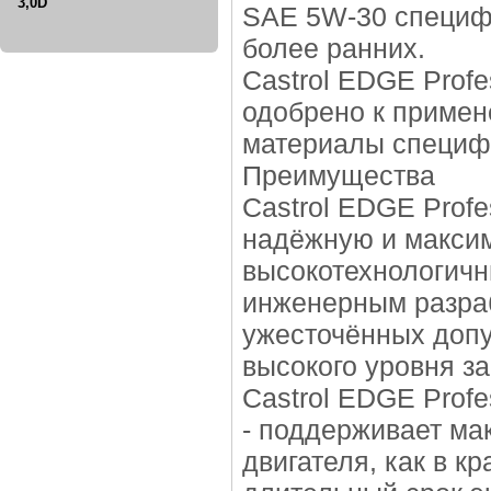
3,0D
SAE 5W-30 специфи
более ранних.
Castrol EDGE Prof
одобрено к примен
материалы специф
Преимущества
Castrol EDGE Prof
надёжную и макси
высокотехнологичн
инженерным разраб
ужесточённых допу
высокого уровня з
Castrol EDGE Prof
- поддерживает м
двигателя, как в к