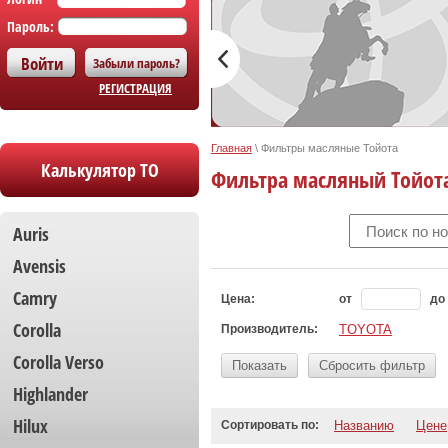
Пароль:
Забыли пароль?
РЕГИСТРАЦИЯ
Главная
\
Фильтры масляные Тойота
Калькулятор ТО
Фильтра масляный Тойот
Auris
Avensis
Camry
Цена:
от
до
Corolla
Производитель:
TOYOTA
Сorolla Verso
Показать
Сбросить фильтр
Highlander
Hilux
Сортировать по:
Названию
Цене