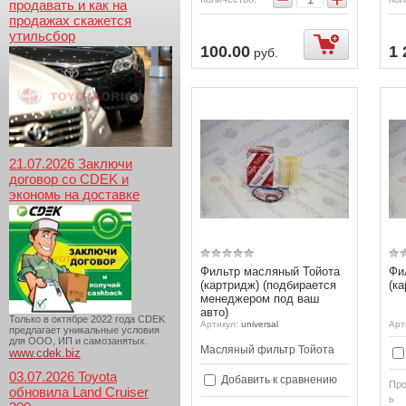
продавать и как на
продажах скажется
утильсбор
100.00
1 
руб.
21.07.2026 Заключи
договор со CDEK и
экономь на доставке
Фильтр масляный Тойота
Фи
(картридж) (подбирается
(к
менеджером под ваш
авто)
Только в октябре 2022 года CDEK
Артикул:
universal
Арт
предлагает уникальные условия
для ООО, ИП и самозанятых.
Масляный фильтр Тойота
www.cdek.biz
03.07.2026 Toyota
Добавить к сравнению
Про
обновила Land Cruiser
ь