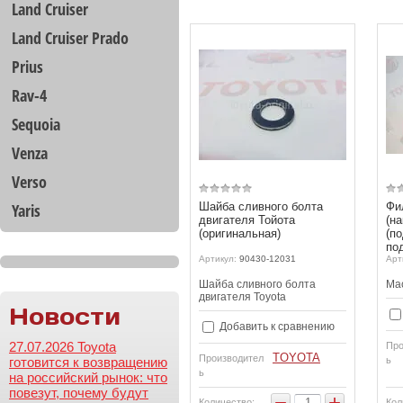
Land Cruiser
Land Cruiser Prado
Prius
Rav-4
Sequoia
Venza
Verso
Yaris
Шайба сливного болта
Фи
двигателя Тойота
(н
(оригинальная)
(п
по
Артикул:
90430-12031
Арт
Шайба сливного болта
Ма
двигателя Toyota
Новости
Добавить к сравнению
27.07.2026 Toyota
Про
TOYOTA
Производител
готовится к возвращению
ь
ь
на российский рынок: что
повезут, почему будут
−
+
Количество:
Кол