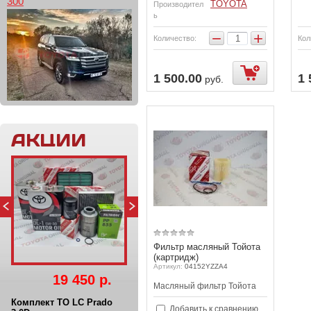
300
TOYOTA
Производител
ь
−
+
Количество:
Кол
1 500.00
1 
руб.
АКЦИИ
Фильтр масляный Тойота
(картридж)
Артикул:
04152YZZA4
19 450 р.
Масляный фильтр Тойота
Комплект ТО LC Prado
Добавить к сравнению