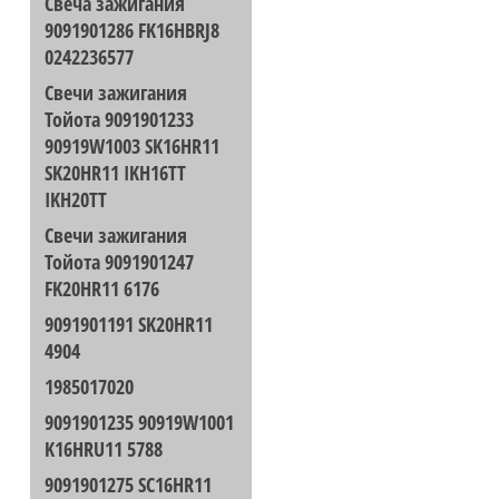
Свеча зажигания
9091901286 FK16HBRJ8
0242236577
Свечи зажигания
Тойота 9091901233
90919W1003 SK16HR11
SK20HR11 IKH16TT
IKH20TT
Свечи зажигания
Тойота 9091901247
FK20HR11 6176
9091901191 SK20HR11
4904
1985017020
9091901235 90919W1001
K16HRU11 5788
9091901275 SC16HR11