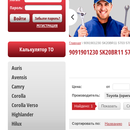
Пароль:
Забыли пароль?
РЕГИСТРАЦИЯ
Главная
\
9091901230 SK20BR11 5703 57
Калькулятор ТО
9091901230 SK20BR11 5
Auris
Avensis
Camry
Цена:
от
Corolla
Производитель:
Toyota (ориг
Сorolla Verso
Показать
С
Найдено:
1
Highlander
Hilux
Сортировать по:
Названию