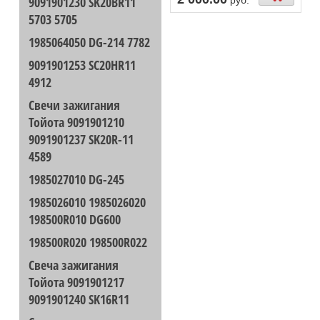
9091901230 SK20BR11
руб.
5703 5705
1985064050 DG-214 7782
9091901253 SC20HR11
4912
Свечи зажигания
Тойота 9091901210
9091901237 SK20R-11
4589
1985027010 DG-245
1985026010 1985026020
198500R010 DG600
198500R020 198500R022
Свеча зажигания
Тойота 9091901217
9091901240 SK16R11