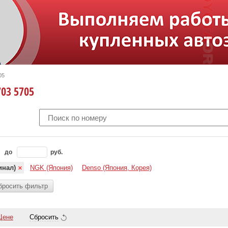
05
703 5705
до
руб.
инал)
NGK (Япония)
Denso (Япония, Корея)
бросить фильтр
Цене
Сбросить