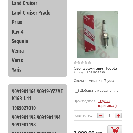
Land Cruiser
Land Cruiser Prado
Prius
Rav-4
Sequoia
Venza
Verso
Yaris
Свеча зажигания Toyota
Артикул:
9091901230
Свеча зажигания Toyota.
9091901164 90919-YZZAE
Добавить к сравнению
K16R-U11
Toyota
Производител
(оригинал)
ь
1985027010
−
+
9091901195 9091901194
Количество:
9091901198
2 000.00