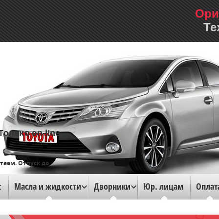
Ори
Те
Только on-line
отаем. Отпуск до
с
Масла и жидкости
Дворники
Юр. лицам
Оплат