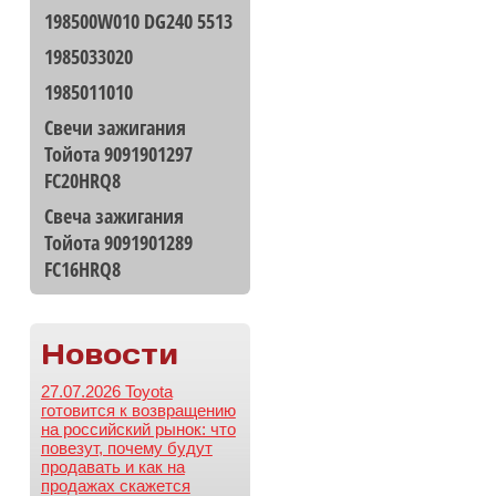
198500W010 DG240 5513
1985033020
1985011010
Свечи зажигания
Тойота 9091901297
FC20HRQ8
Свеча зажигания
Тойота 9091901289
FC16HRQ8
Новости
27.07.2026 Toyota
готовится к возвращению
на российский рынок: что
повезут, почему будут
продавать и как на
продажах скажется